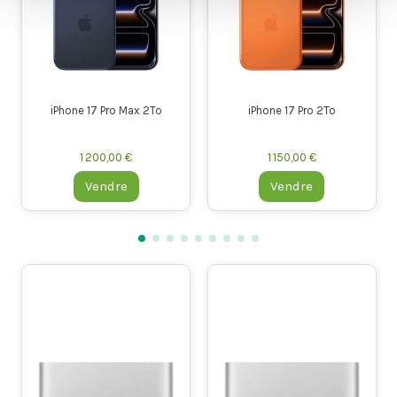
1 050,00 €
1 100,00 €
Vendre
Vendre
MacBook Pro "M3 Max" 16
MacBook Pro "M3 Max"
CPU/40 GPU 16" Configurable
CPU/30 GPU 16" Configu
(2023)
(2023)