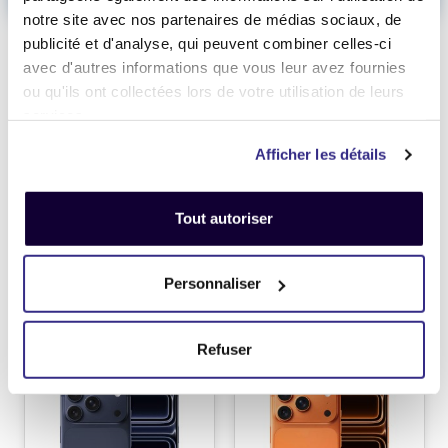
notre site avec nos partenaires de médias sociaux, de
publicité et d'analyse, qui peuvent combiner celles-ci
avec d'autres informations que vous leur avez fournies
ou qu'ils ont collectées lors de votre utilisation de leurs
services.
Afficher les détails
Tout autoriser
Revendez simplement votre
Smartphone !
Personnaliser
Reprise de votre Mac au
meilleur prix !
Refuser
iPhone 17 Pro 1To
iPhone 17 Pro Max 1To