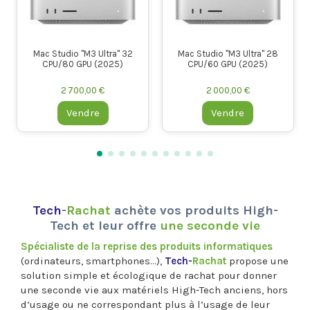
1 400,00 €
1 400,00 €
Vendre
Vendre
ltra" 28
2025)
€
Tech
-
Rachat
achète vos produits High-
Tech et leur offre
une seconde vie
Spécialiste de la reprise des produits informatiques
(ordinateurs, smartphones…),
Tech-
Rachat
propose une
solution simple et écologique de rachat pour donner
une seconde vie aux matériels High-Tech anciens, hors
d’usage ou ne correspondant plus à l’usage de leur