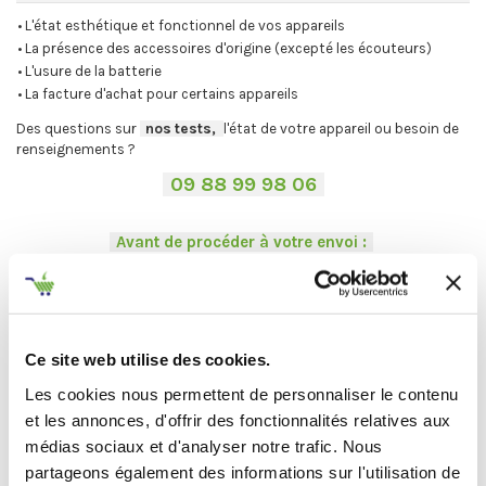
• L'état esthétique et fonctionnel de vos appareils
• La présence des accessoires d'origine (excepté les écouteurs)
• L'usure de la batterie
• La facture d'achat pour certains appareils
Des questions sur
-
nos tests,
-,
l'état de votre appareil ou besoin de
renseignements ?
-
09 88 99 98 06
-
.
-
Avant de procéder à votre envoi :
-
.
⚠
Désactivez votre compte iCloud ou Google et les mots de passe.
.
Vous ne trouvez pas votre Mac ?
On vous explique la procédure en
deux étapes :
Ce site web utilise des cookies.
C'est par ici
.
Les cookies nous permettent de personnaliser le contenu
et les annonces, d'offrir des fonctionnalités relatives aux
médias sociaux et d'analyser notre trafic. Nous
partageons également des informations sur l'utilisation de
Et maintenant... ♫