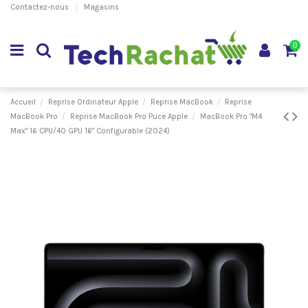
Contactez-nous
Magasins
0
Accueil
Reprise Ordinateur Apple
Reprise MacBook
Reprise
MacBook Pro
Reprise MacBook Pro Puce Apple
MacBook Pro "M4
Max" 16 CPU/40 GPU 16" Configurable (2024)