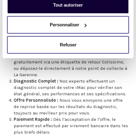
La taille de l'écran n'influence pas seulement votre
Tout autoriser
expérience utilisateur, mais aussi la valeur de reprise, et
nous en tenons compte pour vous offrir le meilleur prix.
Personnaliser
Un Processus de Reprise Simple et Transparent
Demande d'Estimation :
Remplissez notre formulaire
en ligne avec les détails de votre iMac pour obtenir
Refuser
une estimation rapide de sa valeur.
Envoi ou Dépôt :
Envoyez-nous votre iMac
gratuitement via une étiquette de retour Colissimo,
ou déposez-le directement à notre point de collecte à
La Garenne.
Diagnostic Complet :
Nos experts effectuent un
diagnostic complet de votre iMac pour vérifier son
état général, ses performances et ses spécifications.
Offre Personnalisée :
Nous vous envoyons une offre
de reprise basée sur les résultats du diagnostic,
toujours au meilleur prix pour vous.
Paiement Rapide :
Dès l'acceptation de l'offre, le
paiement est effectué par virement bancaire dans les
plus brefs délais.