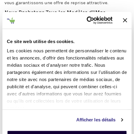
vous garantissons une offre de reprise attractive.
Nous Rachetons Tous les Modèles d’iMac
1. iMac Intel Core :
Nous acceptons tous les iMac équipés de processeurs
Intel, qu'il s'agisse des modèles avec Intel Core i3, i5 ou i7.
Ces iMac sont encore très recherchés par de nombreux
Ce site web utilise des cookies.
utilisateurs, ce qui nous permet de vous proposer des prix
Les cookies nous permettent de personnaliser le contenu
compétitifs pour ces machines.
et les annonces, d'offrir des fonctionnalités relatives aux
2. iMac Apple Silicon :
médias sociaux et d'analyser notre trafic. Nous
Vous possédez un iMac plus récent équipé des puces Apple
partageons également des informations sur l'utilisation de
M1, M2, M3 ou ultérieures ? TechRachat rachète également
notre site avec nos partenaires de médias sociaux, de
ces modèles avec des offres encore plus intéressantes,
publicité et d'analyse, qui peuvent combiner celles-ci
reflétant la performance et la modernité de ces machines.
Les puces Apple Silicon offrent une puissance
avec d'autres informations que vous leur avez fournies
exceptionnelle et une efficacité énergétique avancée, ce
ou qu'ils ont collectées lors de votre utilisation de leurs
qui augmente leur valeur sur le marché de l'occasion.
services.
Toutes les Tailles d'Écran Acceptées
Afficher les détails
Qu'il s'agisse d'un iMac de 21,5 pouces, 24 pouces, 27
pouces ou tout autre format, nous reprenons votre appareil.