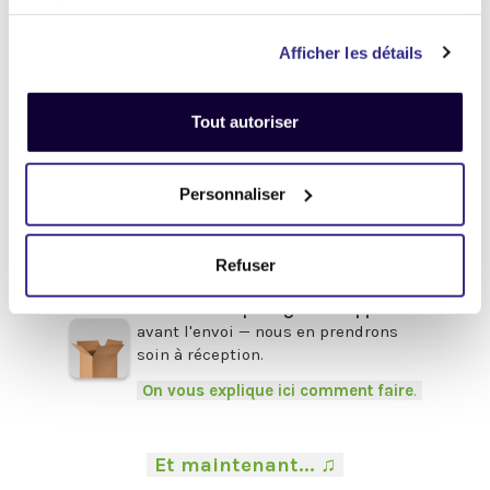
(Android)
services.
Enlevez
tous les mots de passe
Afficher les détails
(valable pour tous les appareils).
Pour obtenir de l'aide,
cliquez-ici
Tout autoriser
.
Afin de bénéficier du meilleur prix,
pensez à fournir les accessoires
Personnaliser
d'origine
en votre possession :
Boîte, chargeur, câbles, souris,
clavier, facture etc.
Refuser
.
Veillez à bien
protéger vos appareils
avant l'envoi — nous en prendrons
soin à réception.
-
On vous explique ici comment faire
.
-
.
-
Et maintenant... ♫
-