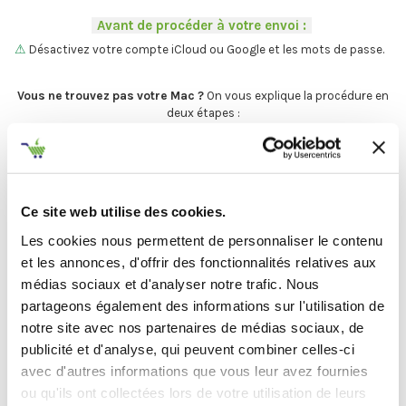
.
-
Avant de procéder à votre envoi :
-
.
⚠
Désactivez votre compte iCloud ou Google et les mots de passe.
.
Vous ne trouvez pas votre Mac ?
On vous explique la procédure en
deux étapes :
C'est par ici
.
Ce site web utilise des cookies.
Et maintenant... ♫
Les cookies nous permettent de personnaliser le contenu
Définir l'état de votre produit
et les annonces, d'offrir des fonctionnalités relatives aux
médias sociaux et d'analyser notre trafic. Nous
partageons également des informations sur l'utilisation de
-
Avant de procéder à votre envoi :
-
notre site avec nos partenaires de médias sociaux, de
.
publicité et d'analyse, qui peuvent combiner celles-ci
avec d'autres informations que vous leur avez fournies
Désactivez
votre compte
iCloud
ou qu'ils ont collectées lors de votre utilisation de leurs
(iPhone, iPad, iMac) ou
Google