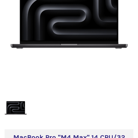
MacBook Pro "M4 Max" 14 CPU/32