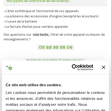
Nos points de contrôle et de vérification :
• L'état esthétique et fonctionnel de vos appareils
• La présence des accessoires d'origine (excepté les écouteurs)
• L'usure de la batterie
• La facture d'achat pour certains appareils
Des questions sur
-
nos tests,
-,
l'état de votre appareil ou besoin de
renseignements ?
-
09 88 99 98 06
-
.
-
Avant de procéder à votre envoi :
-
.
⚠
Désactivez votre compte iCloud ou Google et les mots de passe.
.
Vous ne trouvez pas votre Mac ?
On vous explique la procédure en
Ce site web utilise des cookies.
deux étapes :
Les cookies nous permettent de personnaliser le contenu
C'est par ici
.
et les annonces, d'offrir des fonctionnalités relatives aux
médias sociaux et d'analyser notre trafic. Nous
partageons également des informations sur l'utilisation de