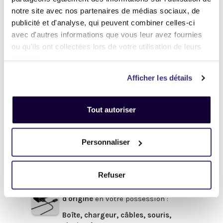
Et maintenant... ♫
notre site avec nos partenaires de médias sociaux, de
publicité et d'analyse, qui peuvent combiner celles-ci
Définir l'état de votre produit
avec d'autres informations que vous leur avez fournies
ou qu'ils ont collectées lors de votre utilisation de leurs
-
Avant de procéder à votre envoi :
-
services.
.
Afficher les détails
Désactivez
votre compte
iCloud
(iPhone, iPad, iMac) ou
Google
Tout autoriser
(Android)
Enlevez
tous les mots de passe
(valable pour tous les appareils).
Personnaliser
Pour obtenir de l'aide,
cliquez-ici
.
Refuser
Afin de bénéficier du meilleur prix,
pensez à fournir les accessoires
d'origine
en votre possession :
Boîte, chargeur, câbles, souris,