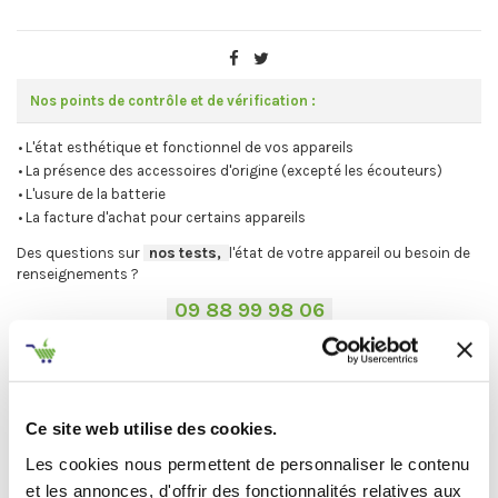
Nos points de contrôle et de vérification :
• L'état esthétique et fonctionnel de vos appareils
• La présence des accessoires d'origine (excepté les écouteurs)
• L'usure de la batterie
• La facture d'achat pour certains appareils
Des questions sur
-
nos tests,
-,
l'état de votre appareil ou besoin de
renseignements ?
-
09 88 99 98 06
-
.
-
Avant de procéder à votre envoi :
-
.
⚠
Désactivez votre compte iCloud ou Google et les mots de passe.
.
Ce site web utilise des cookies.
Vous ne trouvez pas votre Mac ?
On vous explique la procédure en
Les cookies nous permettent de personnaliser le contenu
deux étapes :
et les annonces, d'offrir des fonctionnalités relatives aux