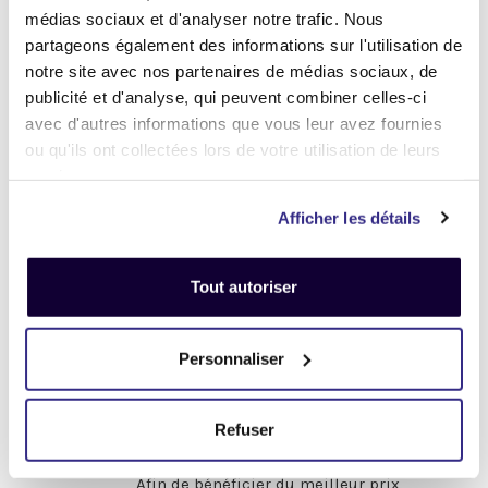
C'est par ici
.
médias sociaux et d'analyser notre trafic. Nous
partageons également des informations sur l'utilisation de
notre site avec nos partenaires de médias sociaux, de
publicité et d'analyse, qui peuvent combiner celles-ci
Et maintenant... ♫
avec d'autres informations que vous leur avez fournies
ou qu'ils ont collectées lors de votre utilisation de leurs
Définir l'état de votre produit
services.
Afficher les détails
-
Avant de procéder à votre envoi :
-
.
Tout autoriser
Désactivez
votre compte
iCloud
(iPhone, iPad, iMac) ou
Google
(Android)
Personnaliser
Enlevez
tous les mots de passe
(valable pour tous les appareils).
Refuser
Pour obtenir de l'aide,
cliquez-ici
.
Afin de bénéficier du meilleur prix,