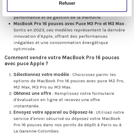
Refuser
Disponibles depuis 2022, ces modèles apportent des
améliorations significatives en termes de
performance et de gestion de la mémoire.
MacBook Pro 16 pouces avec Puce M3 Pro et M3 Max
:
Sortis en 2023, ces modèles représentent la dernière
innovation d'Apple, offrant des performances
inégalées et une consommation énergétique
optimisée.
Comment vendre votre MacBook Pro 16 pouces
avec puce Apple ?
Sélectionnez votre modèle
: Choisissez parmi les
options de MacBook Pro 16 pouces avec puce M2 Pro,
M2 Max, M3 Pro ou M3 Max.
Obtenez une offre
: Remplissez notre formulaire
d'évaluation en ligne et recevez une offre
instantanée.
Envoyez votre appareil ou Déposez-le
: Utilisez notre
service d'envoi sécurisé ou déposez votre MacBook
Pro 16 pouces dans nos points de dépôt à Paris ou à
La Garenne-Colombes.