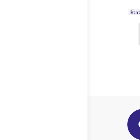
-
État
.