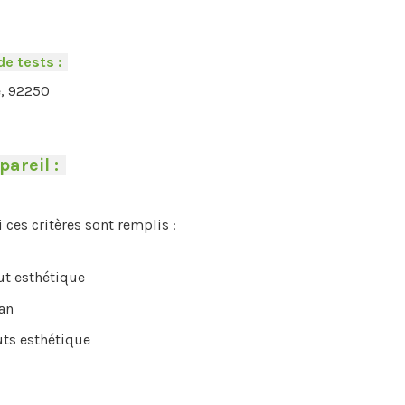
de tests :
-
e, 92250
pareil :
-
i ces critères sont remplis :
aut esthétique
an
uts esthétique