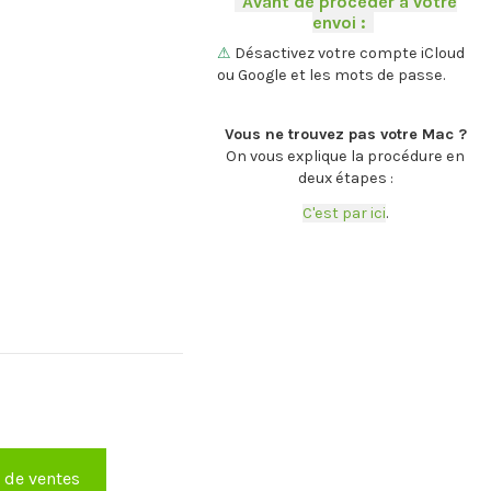
-
Avant de procéder à votre
envoi :
-
.
⚠
Désactivez votre compte iCloud
ou Google et les mots de passe.
.
Vous ne trouvez pas votre Mac ?
On vous explique la procédure en
deux étapes :
C'est par ici
.
e de ventes