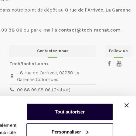
 dans notre point de dépôt au
8 rue de l'Arrivée, La Garenne
 99 98 06
ou par e-mail à
contact@tech-rachat.com
.
Contactez-nous
Follow us
TechRachat.com
- 8 rue de l'arrivée, 92250 La
Garenne Colombes
09 88 99 98 06 (Gratuit)
contact@techrachat.com
TechRachat.com
la reprise de votre
Tout autoriser
matériel informatique et mobile.
Nous sommes joignables du
Mardi au
galement
Vendredi
:
Personnaliser
ublicité