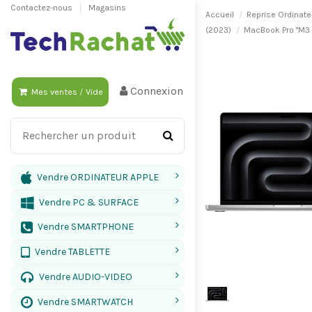
Contactez-nous
Magasins
Accueil
Reprise Ordinate
(2023)
MacBook Pro "M3 
Connexion
Mes ventes
/
Vide
Vendre ORDINATEUR APPLE
Vendre PC & SURFACE
Vendre SMARTPHONE
Vendre TABLETTE
Vendre AUDIO-VIDEO
Vendre SMARTWATCH