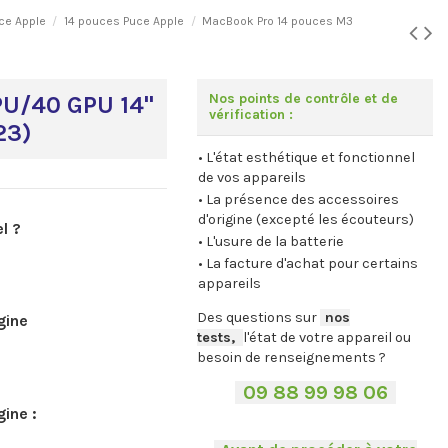
ce Apple
14 pouces Puce Apple
MacBook Pro 14 pouces M3
Nos points de contrôle et de
PU/40 GPU 14"
vérification :
23)
• L'état esthétique et fonctionnel
de vos appareils
• La présence des accessoires
d'origine (excepté les écouteurs)
l ?
• L'usure de la batterie
• La facture d'achat pour certains
appareils
Des questions sur
-
nos
gine
tests,
-,
l'état de votre appareil ou
besoin de renseignements ?
-
09 88 99 98 06
-
ine :
.