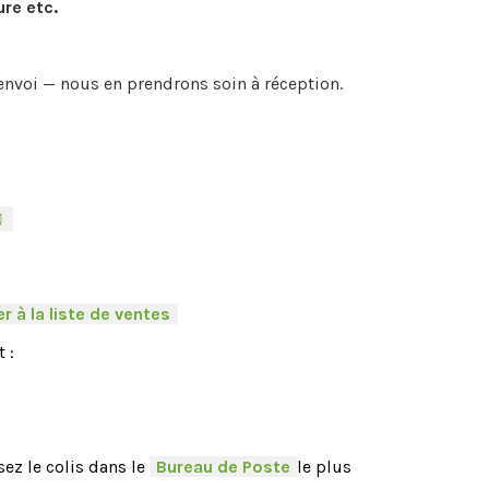
ure etc.
envoi — nous en prendrons soin à réception.
♫
-
r à la liste de ventes
.
 :
ez le colis dans le
-
Bureau de Poste
-
le plus