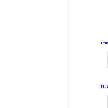
.
-
Éta
.
-
État