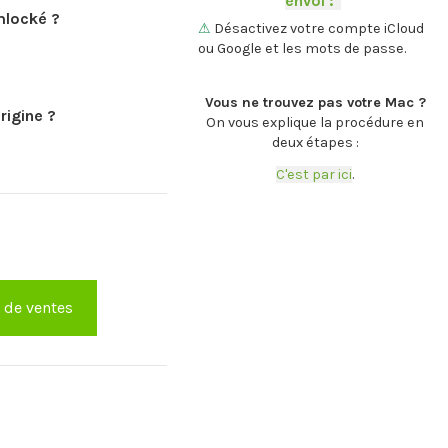
envoi :
-
.
mlocké ?
⚠
Désactivez votre compte iCloud
ou Google et les mots de passe.
.
Vous ne trouvez pas votre Mac ?
rigine ?
On vous explique la procédure en
deux étapes :
C'est par ici
.
e de ventes