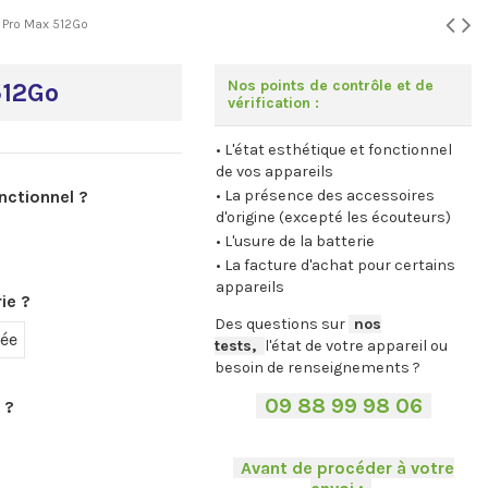
7 Pro Max 512Go
Nos points de contrôle et de
512Go
vérification :
• L'état esthétique et fonctionnel
de vos appareils
nctionnel ?
• La présence des accessoires
d'origine (excepté les écouteurs)
• L'usure de la batterie
• La facture d'achat pour certains
appareils
ie ?
Des questions sur
-
nos
sée
tests,
-,
l'état de votre appareil ou
besoin de renseignements ?
-
09 88 99 98 06
-
 ?
.
-
Avant de procéder à votre