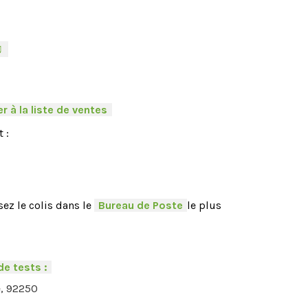
♫
-
r à la liste de ventes
.
 :
ez le colis dans le
-
Bureau de Poste
-
le plus
de tests :
-
e, 92250