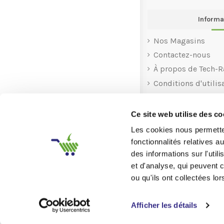
Informa
Nos Magasins
Contactez-nous
À propos de Tech-R
Conditions d'utilis
Rachat
Recyclage
Ce site web utilise des co
Aide
Les cookies nous permetten
fonctionnalités relatives 
des informations sur l'util
et d'analyse, qui peuvent 
ou qu'ils ont collectées lor
9
/10
2016 → 2025 Tech-Ra
205 AVIS
Afficher les détails