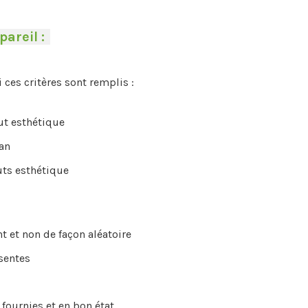
pareil :
-
i ces critères sont remplis :
aut esthétique
an
uts esthétique
t et non de façon aléatoire
ésentes
 fournies et en bon état