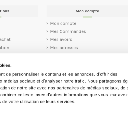
tions
Mon compte
Mon compte
Mes Commandes
achat
Mes avoirs
ation
Mes adresses
Mes informations personnelles
Mes codes Avantages
okies.
t de personnaliser le contenu et les annonces, d'offrir des
aux médias sociaux et d'analyser notre trafic. Nous partageons é
isation de notre site avec nos partenaires de médias sociaux, de p
combiner celles-ci avec d'autres informations que vous leur avez
s de votre utilisation de leurs services.
chat.com tous droits réservés