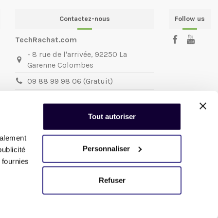
Contactez-nous
Follow us
TechRachat.com
- 8 rue de l'arrivée, 92250 La
Garenne Colombes
09 88 99 98 06 (Gratuit)
contact@techrachat.com
TechRachat.com
la reprise de votre
Tout autoriser
matériel informatique et mobile.
Nous sommes joignables du
Mardi au
galement
Vendredi
:
Personnaliser
ublicité
de 11h à 13h et de 14h30 à 18h
 fournies
Refuser