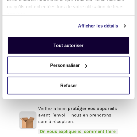
.
ou qu'ils ont collectées lors de votre utilisation de leurs
Désactivez
votre compte
iCloud
services.
(iPhone, iPad, iMac) ou
Google
(Android)
Afficher les détails
Enlevez
tous les mots de passe
(valable pour tous les appareils).
Tout autoriser
Pour obtenir de l'aide,
cliquez-ici
.
Afin de bénéficier du meilleur prix,
Personnaliser
pensez à fournir les accessoires
d'origine
en votre possession :
Refuser
Boîte, chargeur, câbles, souris,
clavier, facture etc.
.
Veillez à bien
protéger vos appareils
avant l'envoi — nous en prendrons
soin à réception.
-
On vous explique ici comment faire
.
-