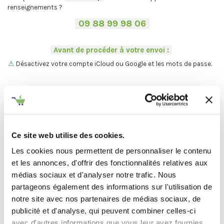
renseignements ?
-
09 88 99 98 06
-
.
-
Avant de procéder à votre envoi :
-
.
⚠
Désactivez votre compte iCloud ou Google et les mots de passe.
.
Vous ne trouvez pas votre Mac ?
On vous explique la procédure en
deux étapes :
C'est par ici
.
Ce site web utilise des cookies.
Les cookies nous permettent de personnaliser le contenu
Et maintenant... ♫
et les annonces, d'offrir des fonctionnalités relatives aux
médias sociaux et d'analyser notre trafic. Nous
Définir l'état de votre produit
partageons également des informations sur l'utilisation de
notre site avec nos partenaires de médias sociaux, de
-
Avant de procéder à votre envoi :
-
publicité et d'analyse, qui peuvent combiner celles-ci
avec d'autres informations que vous leur avez fournies