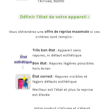
l'Arrivée, 92250
.
-
Définir l'état de votre appareil :
-
.
Vous obtiendrez une
offre de reprise maximale
si ces
critères sont remplis :
.
Très bon état
: Appareil sans
rayures, ni défaut esthétique
-
État
esthétique
Bon état
: Rayures légères possibles
:
-
hors écran
État correct
: Rayures visibles et
légers défauts esthétique
Meilleur est l'état et plus la reprise
est élevée
.
Votre produit s'allume et s'éteint