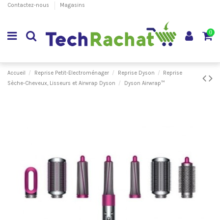
Contactez-nous
Magasins
0
Accueil
Reprise Petit-Electroménager
Reprise Dyson
Reprise
Sèche-Cheveux, Lisseurs et Airwrap Dyson
Dyson Airwrap™