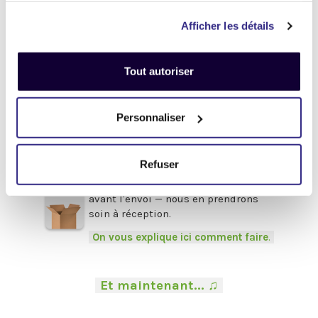
Enlevez
tous les mots de passe
Afficher les détails
(valable pour tous les appareils).
Pour obtenir de l'aide,
cliquez-ici
.
Tout autoriser
Afin de bénéficier du meilleur prix,
pensez à fournir les accessoires
d'origine
en votre possession :
Personnaliser
Boîte, chargeur, câbles, souris,
clavier, facture etc.
Refuser
.
Veillez à bien
protéger vos appareils
avant l'envoi — nous en prendrons
soin à réception.
-
On vous explique ici comment faire
.
-
.
-
Et maintenant... ♫
-
.