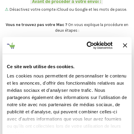
-
Avant de procéder à votre envoi :
-
.
⚠
Désactivez votre compte iCloud ou Google et les mots de passe.
.
Vous ne trouvez pas votre Mac ?
On vous explique la procédure en
deux étapes :
C'est par ici
.
Ce site web utilise des cookies.
Et maintenant... ♫
Les cookies nous permettent de personnaliser le contenu
Définir l'état de votre produit
et les annonces, d'offrir des fonctionnalités relatives aux
médias sociaux et d'analyser notre trafic. Nous
-
Avant de procéder à votre envoi :
-
partageons également des informations sur l'utilisation de
notre site avec nos partenaires de médias sociaux, de
.
publicité et d'analyse, qui peuvent combiner celles-ci
Désactivez
votre compte
iCloud
avec d'autres informations que vous leur avez fournies
(iPhone, iPad, iMac) ou
Google
ou qu'ils ont collectées lors de votre utilisation de leurs
(Android)
services.