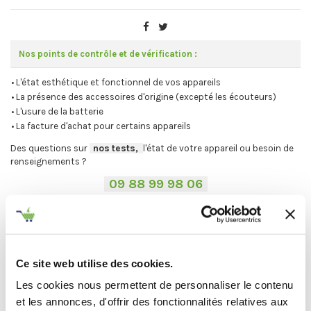
Nos points de contrôle et de vérification :
• L'état esthétique et fonctionnel de vos appareils
• La présence des accessoires d'origine (excepté les écouteurs)
• L'usure de la batterie
• La facture d'achat pour certains appareils
Des questions sur
-
nos tests,
-,
l'état de votre appareil ou besoin de
renseignements ?
-
09 88 99 98 06
-
.
-
Avant de procéder à votre envoi :
-
.
⚠
Désactivez votre compte iCloud ou Google et les mots de passe.
.
Ce site web utilise des cookies.
Vous ne trouvez pas votre Mac ?
On vous explique la procédure en
Les cookies nous permettent de personnaliser le contenu
deux étapes :
et les annonces, d'offrir des fonctionnalités relatives aux
C'est par ici
.