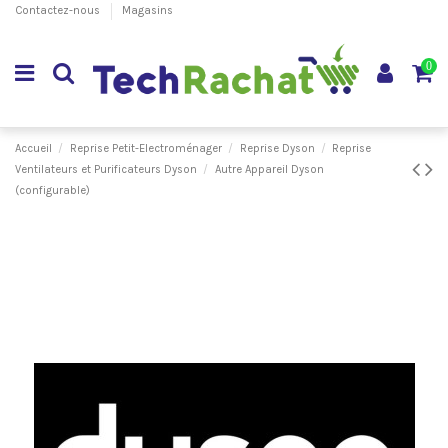
Contactez-nous
Magasins
0
Accueil
Reprise Petit-Electroménager
Reprise Dyson
Reprise
Ventilateurs et Purificateurs Dyson
Autre Appareil Dyson
(configurable)