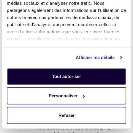
médias sociaux et d'analyser notre trafic. Nous
partageons également des informations sur l'utilisation de
notre site avec nos partenaires de médias sociaux, de
publicité et d'analyse, qui peuvent combiner celles-ci
Et maintenant... ♫
avec d'autres informations que vous leur avez fournies
Définir l'état de votre produit
ou qu'ils ont collectées lors de votre utilisation de leurs
services.
-
Avant de procéder à votre envoi :
-
Afficher les détails
.
Désactivez
votre compte
iCloud
Tout autoriser
(iPhone, iPad, iMac) ou
Google
(Android)
Personnaliser
Enlevez
tous les mots de passe
(valable pour tous les appareils).
Pour obtenir de l'aide,
cliquez-ici
Refuser
.
Afin de bénéficier du meilleur prix,