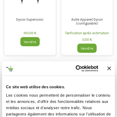
Dyson Supersonic
Autre Appareil Dyson
(configurable)
100,00 €
Tarification après estimation
0,00 €
Vendre
Vendre
Transformez vos appareils de coiffure Dyson en argent
rapidement grâce à la
reprise TechRachat
. Que vous ayez
un
sèche-cheveux Dyson Supersonic, un lisseur Dyson
Corrale
, ou un
Dyson Airwrap
Multi-Styler, nous vous
Ce site web utilise des cookies.
offrons une estimation rapide, un processus simplifié et un
Les cookies nous permettent de personnaliser le contenu
paiement par virement bancaire rapide
. Découvrez
et les annonces, d'offrir des fonctionnalités relatives aux
comment vendre vos appareils de coiffure Dyson pour
médias sociaux et d'analyser notre trafic. Nous
obtenir un prix avantageux et un service sûr.
partageons également des informations sur l'utilisation de