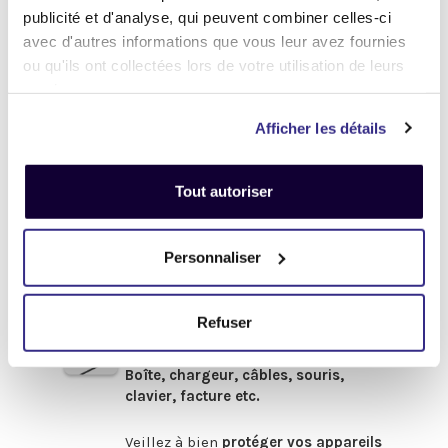
Définir l'état de votre produit
publicité et d'analyse, qui peuvent combiner celles-ci
avec d'autres informations que vous leur avez fournies
-
Avant de procéder à votre envoi :
-
ou qu'ils ont collectées lors de votre utilisation de leurs
services.
.
Désactivez
votre compte
iCloud
Afficher les détails
(iPhone, iPad, iMac) ou
Google
(Android)
Tout autoriser
Enlevez
tous les mots de passe
(valable pour tous les appareils).
Pour obtenir de l'aide,
cliquez-ici
Personnaliser
.
Afin de bénéficier du meilleur prix,
pensez à fournir les accessoires
Refuser
d'origine
en votre possession :
Boîte, chargeur, câbles, souris,
clavier, facture etc.
.
Veillez à bien
protéger vos appareils