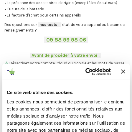
• La présence des accessoires d'origine (excepté les écouteurs)
• L'usure de la batterie
• La facture d'achat pour certains appareils
Des questions sur
-
nos tests,
-,
l'état de votre appareil ou besoin de
renseignements ?
-
09 88 99 98 06
-
.
-
Avant de procéder à votre envoi :
-
.
⚠
Désactivez votre compte iCloud ou Google et les mots de passe.
.
Vous ne trouvez pas votre Mac ?
On vous explique la procédure en
deux étapes :
Ce site web utilise des cookies.
C'est par ici
.
Les cookies nous permettent de personnaliser le contenu
et les annonces, d'offrir des fonctionnalités relatives aux
médias sociaux et d'analyser notre trafic. Nous
Et maintenant... ♫
partageons également des informations sur l'utilisation de
notre site avec nos partenaires de médias sociaux, de