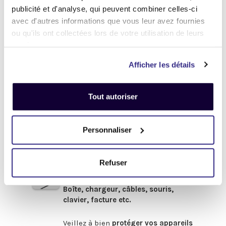
Définir l'état de votre produit
publicité et d'analyse, qui peuvent combiner celles-ci
avec d'autres informations que vous leur avez fournies
-
Avant de procéder à votre envoi :
-
ou qu'ils ont collectées lors de votre utilisation de leurs
services.
.
Désactivez
votre compte
iCloud
Afficher les détails
(iPhone, iPad, iMac) ou
Google
(Android)
Tout autoriser
Enlevez
tous les mots de passe
(valable pour tous les appareils).
Pour obtenir de l'aide,
cliquez-ici
Personnaliser
.
Afin de bénéficier du meilleur prix,
pensez à fournir les accessoires
Refuser
d'origine
en votre possession :
Boîte, chargeur, câbles, souris,
clavier, facture etc.
.
Veillez à bien
protéger vos appareils