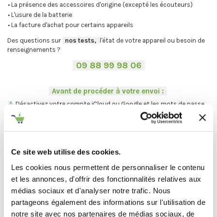
• La présence des accessoires d'origine (excepté les écouteurs)
• L'usure de la batterie
• La facture d'achat pour certains appareils
Des questions sur
-
nos tests,
-,
l'état de votre appareil ou besoin de
renseignements ?
-
09 88 99 98 06
-
.
-
Avant de procéder à votre envoi :
-
.
⚠
Désactivez votre compte iCloud ou Google et les mots de passe.
.
Vous ne trouvez pas votre Mac ?
On vous explique la procédure en
deux étapes :
Ce site web utilise des cookies.
C'est par ici
.
Les cookies nous permettent de personnaliser le contenu
et les annonces, d'offrir des fonctionnalités relatives aux
médias sociaux et d'analyser notre trafic. Nous
Et maintenant... ♫
partageons également des informations sur l'utilisation de
notre site avec nos partenaires de médias sociaux, de