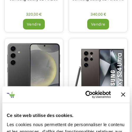
320,00 €
340,00 €
Vendre
Vendre
Ce site web utilise des cookies.
Samsung Galaxy S24 256Go
Samsung Galaxy S24 Ultra
512Go
Les cookies nous permettent de personnaliser le contenu
310,00 €
320,00 €
et les annonces, d'offrir des fonctionnalités relatives aux