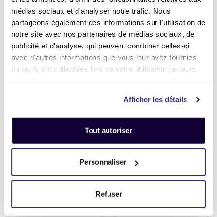
médias sociaux et d'analyser notre trafic. Nous
Vendre
Vendre
partageons également des informations sur l'utilisation de
notre site avec nos partenaires de médias sociaux, de
publicité et d'analyse, qui peuvent combiner celles-ci
avec d'autres informations que vous leur avez fournies
ou qu'ils ont collectées lors de votre utilisation de leurs
services.
Afficher les détails
Tout autoriser
Personnaliser
Samsung Galaxy S24 Ultra
Samsung Galaxy S24 128Go
256Go
300,00 €
300,00 €
Refuser
Vendre
Vendre