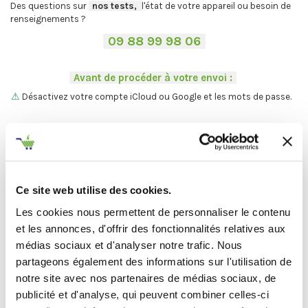
Des questions sur
-
nos tests,
-,
l'état de votre appareil ou besoin de
renseignements ?
-
09 88 99 98 06
-
.
-
Avant de procéder à votre envoi :
-
.
⚠
Désactivez votre compte iCloud ou Google et les mots de passe.
.
Vous ne trouvez pas votre Mac ?
On vous explique la procédure en
deux étapes :
C'est par ici
.
Ce site web utilise des cookies.
Les cookies nous permettent de personnaliser le contenu
et les annonces, d'offrir des fonctionnalités relatives aux
Et maintenant... ♫
médias sociaux et d'analyser notre trafic. Nous
Définir l'état de votre produit
partageons également des informations sur l'utilisation de
notre site avec nos partenaires de médias sociaux, de
publicité et d'analyse, qui peuvent combiner celles-ci
-
Avant de procéder à votre envoi :
-