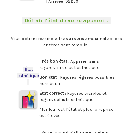
l'Arrivée, 92250
.
-
Définir l'état de votre appareil :
-
.
Vous obtiendrez une
offre de reprise maximale
si ces
critères sont remplis :
.
Très bon état
: Appareil sans
rayures, ni défaut esthétique
-
État
esthétique
Bon état
: Rayures légères possibles
:
-
hors écran
État correct
: Rayures visibles et
légers défauts esthétique
Meilleur est l'état et plus la reprise
est élevée
.
Votre produit s'allume et s'éteint