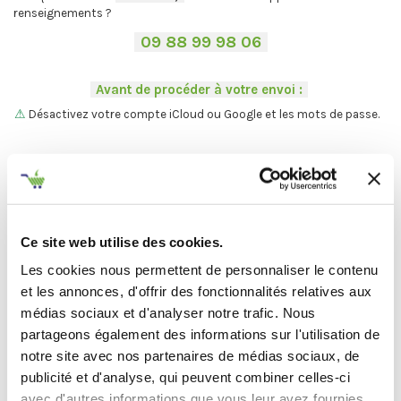
renseignements ?
-
09 88 99 98 06
-
.
-
Avant de procéder à votre envoi :
-
.
⚠
Désactivez votre compte iCloud ou Google et les mots de passe.
.
Vous ne trouvez pas votre Mac ?
On vous explique la procédure en
deux étapes :
C'est par ici
.
Ce site web utilise des cookies.
Les cookies nous permettent de personnaliser le contenu
Et maintenant... ♫
et les annonces, d'offrir des fonctionnalités relatives aux
médias sociaux et d'analyser notre trafic. Nous
Définir l'état de votre produit
partageons également des informations sur l'utilisation de
notre site avec nos partenaires de médias sociaux, de
-
Avant de procéder à votre envoi :
-
publicité et d'analyse, qui peuvent combiner celles-ci
avec d'autres informations que vous leur avez fournies