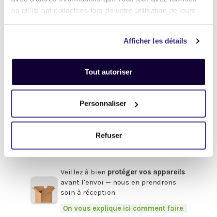
.
ou qu'ils ont collectées lors de votre utilisation de leurs
Désactivez
votre compte
iCloud
services.
(iPhone, iPad, iMac) ou
Google
(Android)
Afficher les détails
Enlevez
tous les mots de passe
(valable pour tous les appareils).
Tout autoriser
Pour obtenir de l'aide,
cliquez-ici
.
Afin de bénéficier du meilleur prix,
Personnaliser
pensez à fournir les accessoires
d'origine
en votre possession :
Refuser
Boîte, chargeur, câbles, souris,
clavier, facture etc.
.
Veillez à bien
protéger vos appareils
avant l'envoi — nous en prendrons
soin à réception.
-
On vous explique ici comment faire
.
-