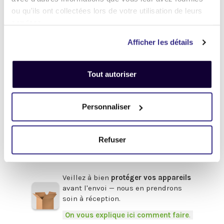
.
ou qu'ils ont collectées lors de votre utilisation de leurs
Désactivez
votre compte
iCloud
services.
(iPhone, iPad, iMac) ou
Google
(Android)
Afficher les détails
Enlevez
tous les mots de passe
(valable pour tous les appareils).
Tout autoriser
Pour obtenir de l'aide,
cliquez-ici
.
Afin de bénéficier du meilleur prix,
Personnaliser
pensez à fournir les accessoires
d'origine
en votre possession :
Refuser
Boîte, chargeur, câbles, souris,
clavier, facture etc.
.
Veillez à bien
protéger vos appareils
avant l'envoi — nous en prendrons
soin à réception.
-
On vous explique ici comment faire
.
-