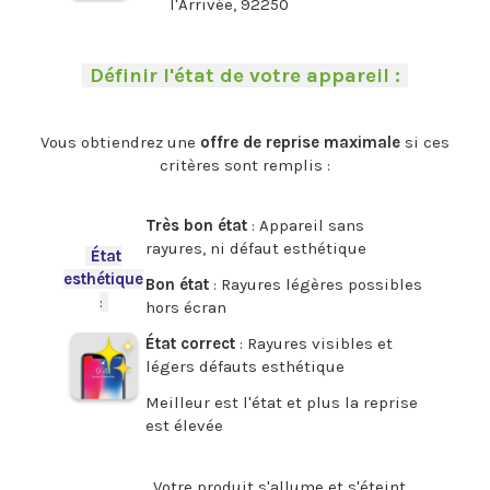
l'Arrivée, 92250
.
-
Définir l'état de votre appareil :
-
.
Vous obtiendrez une
offre de reprise maximale
si ces
critères sont remplis :
.
Très bon état
: Appareil sans
rayures, ni défaut esthétique
-
État
esthétique
Bon état
: Rayures légères possibles
:
-
hors écran
État correct
: Rayures visibles et
légers défauts esthétique
Meilleur est l'état et plus la reprise
est élevée
.
Votre produit s'allume et s'éteint