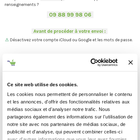
renseignements ?
-
09 88 99 98 06
-
.
-
Avant de procéder à votre envoi :
-
.
⚠
Désactivez votre compte iCloud ou Google et les mots de passe.
.
Vous ne trouvez pas votre Mac ?
On vous explique la procédure en
deux étapes :
C'est par ici
.
Ce site web utilise des cookies.
Les cookies nous permettent de personnaliser le contenu
Et maintenant... ♫
et les annonces, d'offrir des fonctionnalités relatives aux
médias sociaux et d'analyser notre trafic. Nous
Définir l'état de votre produit
partageons également des informations sur l'utilisation de
notre site avec nos partenaires de médias sociaux, de
-
Avant de procéder à votre envoi :
-
publicité et d'analyse, qui peuvent combiner celles-ci
avec d'autres informations que vous leur avez fournies