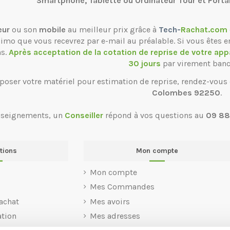
Smartphone, Tablette ou Ordinateur Tour et Porta
eur
ou son
mobile
au meilleur prix grâce à
Tech-
Rachat.com
ssimo que vous recevrez par e-mail au préalable. Si vous êtes e
ns.
Après acceptation de la cotation de reprise de votre app
30 jours
par virement banc
poser votre matériel pour estimation de reprise, rendez-vous
Colombes 92250
.
nseignements, un
Conseiller
répond à vos questions au
09 88
tions
Mon compte
Mon compte
Mes Commandes
achat
Mes avoirs
ation
Mes adresses