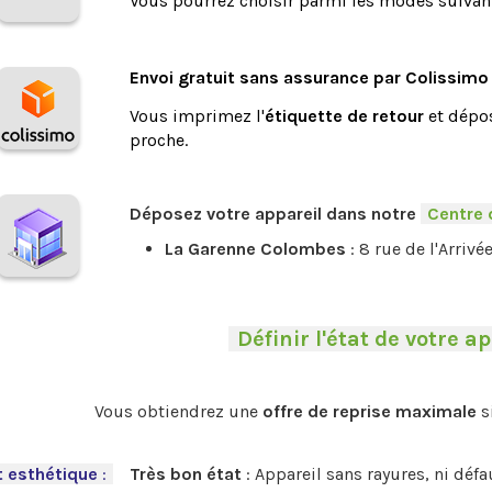
Vous pourrez choisir parmi les modes suivant
.
Envoi gratuit sans assurance par Colissimo
Vous imprimez l'
étiquette de retour
et dépos
proche.
.
Déposez votre appareil dans notre
-
Centre 
La Garenne Colombes
: 8 rue de l'Arrivé
-
Définir l'état de votre ap
.
Vous obtiendrez une
offre de reprise maximale
s
.
t esthétique
:
-
Très bon état
: Appareil sans rayures, ni déf