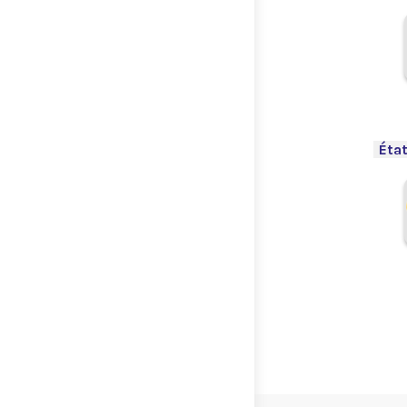
.
-
État
.