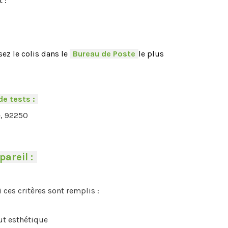
 :
ez le colis dans le
-
Bureau de Poste
-
le plus
de tests :
-
e, 92250
pareil :
-
i ces critères sont remplis :
aut esthétique