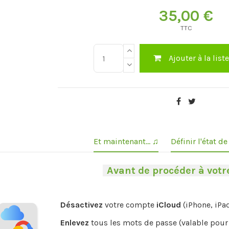
35,00 €
TTC
Ajouter à la list
Et maintenant... ♫
Définir l'état d
-
Avant de procéder à votre
Désactivez
votre compte
iCloud
(iPhone, iPa
Enlevez
tous les mots de passe (valable pour 