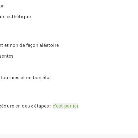
an
uts esthétique
t et non de façon aléatoire
ésentes
 fournies et en bon état
cédure en deux étapes :
c'est par ici
.