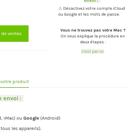
envoi :
-
.
⚠
Désactivez votre compte iCloud
ou Google et les mots de passe.
.
Vous ne trouvez pas votre Mac ?
e de ventes
On vous explique la procédure en
deux étapes :
C'est par ici
.
e votre produit
 envoi :
-
d, iMac) ou
Google
(Android)
tous les appareils).