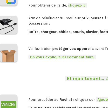
Pour obtenir de l'aide,
cliquez-ici
.
Afin de bénéficier du meilleur prix,
pensez à 
possession :
Boîte, chargeur, câbles, souris, clavier, fact
.
Veillez à bien
protéger vos appareils
avant l'
-
On vous explique ici comment faire
.
-
-
Et maintenant... 
Pour procéder au
Rachat
: cliquez sur
-
Ajoute
Vous pourrez choisir parmi les modes suivant