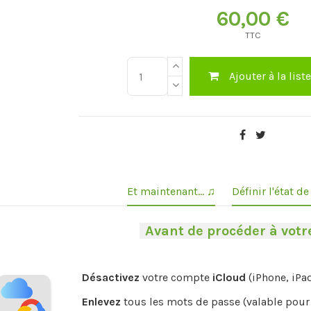
60,00 €
TTC
Ajouter à la list
Et maintenant... ♫
Définir l'état d
-
Avant de procéder à votre
Désactivez
votre compte
iCloud
(iPhone, iPa
Enlevez
tous les mots de passe (valable pour 