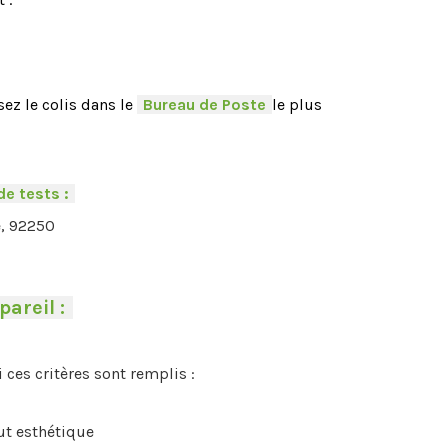
ez le colis dans le
-
Bureau de Poste
-
le plus
de tests :
-
e, 92250
pareil :
-
i ces critères sont remplis :
aut esthétique