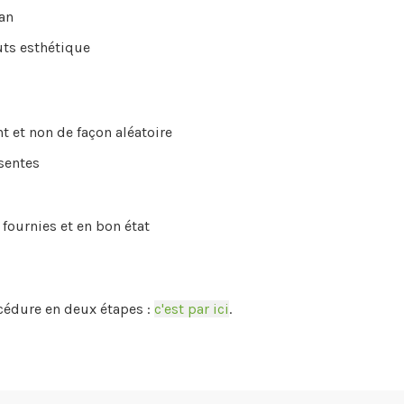
an
uts esthétique
t et non de façon aléatoire
ésentes
 fournies et en bon état
cédure en deux étapes :
c'est par ici
.