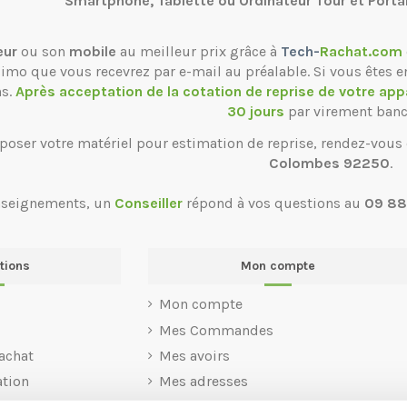
Smartphone, Tablette ou Ordinateur Tour et Porta
eur
ou son
mobile
au meilleur prix grâce à
Tech-
Rachat.com
ssimo que vous recevrez par e-mail au préalable. Si vous êtes e
ns.
Après acceptation de la cotation de reprise de votre app
30 jours
par virement banc
poser votre matériel pour estimation de reprise, rendez-vous
Colombes 92250
.
nseignements, un
Conseiller
répond à vos questions au
09 88
tions
Mon compte
Mon compte
Mes Commandes
achat
Mes avoirs
ation
Mes adresses