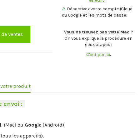
envoi :
-
.
⚠
Désactivez votre compte iCloud
ou Google et les mots de passe.
.
Vous ne trouvez pas votre Mac ?
e de ventes
On vous explique la procédure en
deux étapes :
C'est par ici
.
e votre produit
 envoi :
-
d, iMac) ou
Google
(Android)
tous les appareils).