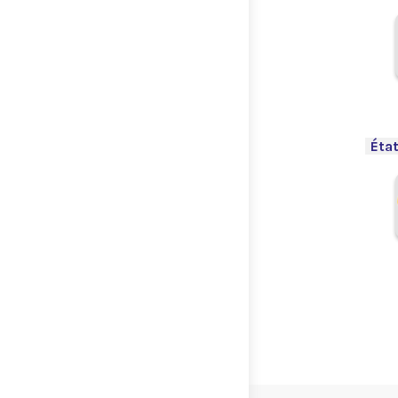
.
-
État
.