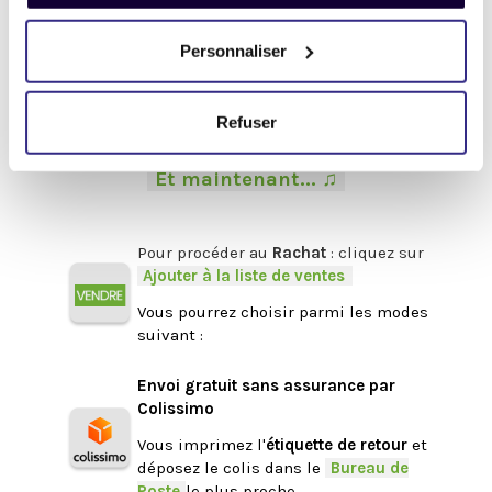
Veillez à bien
protéger vos appareils
avant l'envoi — nous en prendrons
Personnaliser
soin à réception.
-
On vous explique ici comment faire
.
-
Refuser
.
-
Et maintenant... ♫
-
.
Pour procéder au
Rachat
: cliquez sur
-
Ajouter à la liste de ventes
.
Vous pourrez choisir parmi les modes
suivant :
.
Envoi gratuit sans assurance par
Colissimo
Vous imprimez l'
étiquette de retour
et
déposez le colis dans le
-
Bureau de
Poste
-
le plus proche.