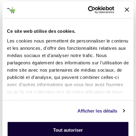
Définir l'état de votre produit
-
Avant de procéder à votre envoi :
-
Ce site web utilise des cookies.
.
Les cookies nous permettent de personnaliser le contenu
Désactivez
votre compte
iCloud
et les annonces, d'offrir des fonctionnalités relatives aux
(iPhone, iPad, iMac) ou
Google
médias sociaux et d'analyser notre trafic. Nous
(Android)
partageons également des informations sur l'utilisation de
Enlevez
tous les mots de passe
notre site avec nos partenaires de médias sociaux, de
(valable pour tous les appareils).
publicité et d'analyse, qui peuvent combiner celles-ci
avec d'autres informations que vous leur avez fournies
Pour obtenir de l'aide,
cliquez-ici
ou qu'ils ont collectées lors de votre utilisation de leurs
.
Afin de bénéficier du meilleur prix,
services.
pensez à fournir les accessoires
Afficher les détails
d'origine
en votre possession :
Boîte, chargeur, câbles, souris,
clavier, facture etc.
Tout autoriser
.