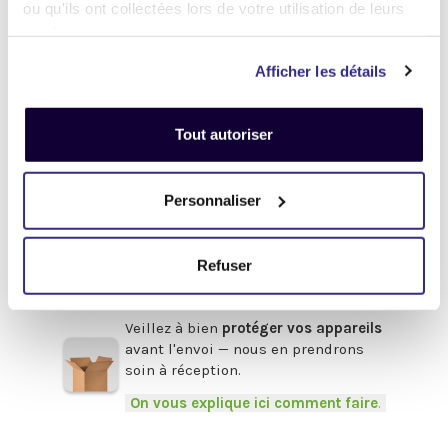
ou qu'ils ont collectées lors de votre utilisation de leurs
Désactivez
votre compte
iCloud
(iPhone, iPad, iMac) ou
Google
services.
(Android)
Afficher les détails
Enlevez
tous les mots de passe
(valable pour tous les appareils).
Tout autoriser
Pour obtenir de l'aide,
cliquez-ici
.
Afin de bénéficier du meilleur prix,
Personnaliser
pensez à fournir les accessoires
d'origine
en votre possession :
Boîte, chargeur, câbles, souris,
Refuser
clavier, facture etc.
.
Veillez à bien
protéger vos appareils
avant l'envoi — nous en prendrons
soin à réception.
-
On vous explique ici comment faire
.
-
.