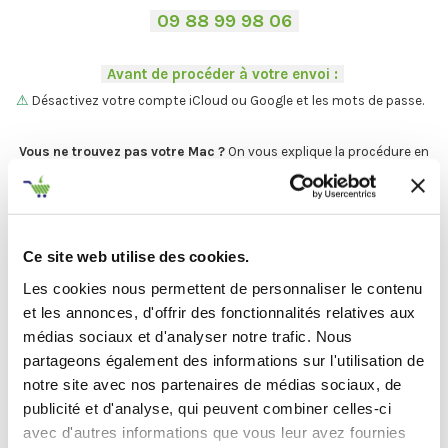
-
09 88 99 98 06
-
.
-
Avant de procéder à votre envoi :
-
.
⚠
Désactivez votre compte iCloud ou Google et les mots de passe.
.
Vous ne trouvez pas votre Mac ?
On vous explique la procédure en
deux étapes :
C'est par ici
.
Ce site web utilise des cookies.
Les cookies nous permettent de personnaliser le contenu
Et maintenant... ♫
et les annonces, d'offrir des fonctionnalités relatives aux
Définir l'état de votre produit
médias sociaux et d'analyser notre trafic. Nous
partageons également des informations sur l'utilisation de
notre site avec nos partenaires de médias sociaux, de
-
Avant de procéder à votre envoi :
-
publicité et d'analyse, qui peuvent combiner celles-ci
.
avec d'autres informations que vous leur avez fournies