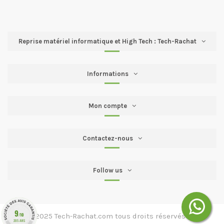
Reprise matériel informatique et High Tech : Tech-Rachat
Informations
Mon compte
Contactez-nous
Follow us
9
/10
2016 → 2025 Tech-Rachat.com tous droits réservés
205 AVIS