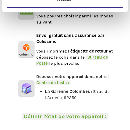
Pour procéder au
Rachat
: cliquez sur
-
Ajouter à la liste de ventes
.
Vous pourrez choisir parmi les modes
suivant :
.
Envoi gratuit sans assurance par
Colissimo
Vous imprimez l'
étiquette de retour
et
déposez le colis dans le
-
Bureau de
Poste
-
le plus proche.
.
Déposez votre appareil dans notre
-
Centre de tests :
-
La Garenne Colombes
: 8 rue de
l'Arrivée, 92250
.
-
Définir l'état de votre appareil :
-
.