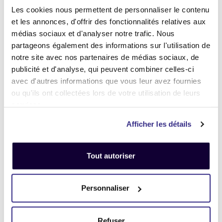
(valable pour tous les appareils).
Les cookies nous permettent de personnaliser le contenu
et les annonces, d'offrir des fonctionnalités relatives aux
Pour obtenir de l'aide,
cliquez-ici
médias sociaux et d'analyser notre trafic. Nous
.
partageons également des informations sur l'utilisation de
Afin de bénéficier du meilleur prix,
notre site avec nos partenaires de médias sociaux, de
pensez à fournir les accessoires
d'origine
en votre possession :
publicité et d'analyse, qui peuvent combiner celles-ci
avec d'autres informations que vous leur avez fournies
Boîte, chargeur, câbles, souris,
ou qu'ils ont collectées lors de votre utilisation de leurs
clavier, facture etc.
services.
.
Veillez à bien
protéger vos appareils
Afficher les détails
avant l'envoi — nous en prendrons
soin à réception.
-
On vous explique ici comment faire
.
-
Tout autoriser
.
-
Et maintenant... ♫
-
Personnaliser
.
Refuser