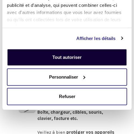
Définir l'état de votre produit
publicité et d'analyse, qui peuvent combiner celles-ci
avec d'autres informations que vous leur avez fournies
-
Avant de procéder à votre envoi :
-
ou qu'ils ont collectées lors de votre utilisation de leurs
services.
.
Désactivez
votre compte
iCloud
Afficher les détails
(iPhone, iPad, iMac) ou
Google
(Android)
Tout autoriser
Enlevez
tous les mots de passe
(valable pour tous les appareils).
Pour obtenir de l'aide,
cliquez-ici
Personnaliser
.
Afin de bénéficier du meilleur prix,
pensez à fournir les accessoires
Refuser
d'origine
en votre possession :
Boîte, chargeur, câbles, souris,
clavier, facture etc.
.
Veillez à bien
protéger vos appareils