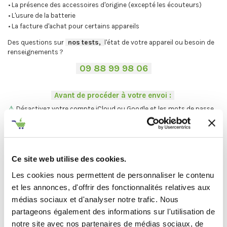
• La présence des accessoires d'origine (excepté les écouteurs)
• L'usure de la batterie
• La facture d'achat pour certains appareils
Des questions sur
-
nos tests,
-,
l'état de votre appareil ou besoin de
renseignements ?
-
09 88 99 98 06
-
.
-
Avant de procéder à votre envoi :
-
.
⚠
Désactivez votre compte iCloud ou Google et les mots de passe.
.
Vous ne trouvez pas votre Mac ?
On vous explique la procédure en
deux étapes :
Ce site web utilise des cookies.
C'est par ici
.
Les cookies nous permettent de personnaliser le contenu
et les annonces, d'offrir des fonctionnalités relatives aux
médias sociaux et d'analyser notre trafic. Nous
Et maintenant... ♫
partageons également des informations sur l'utilisation de
notre site avec nos partenaires de médias sociaux, de