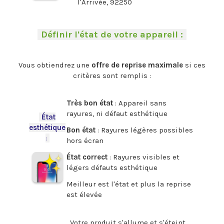
l'Arrivée, 92250
.
-
Définir l'état de votre appareil :
-
.
Vous obtiendrez une
offre de reprise maximale
si ces
critères sont remplis :
.
Très bon état
: Appareil sans
rayures, ni défaut esthétique
-
État
esthétique
Bon état
: Rayures légères possibles
:
-
hors écran
État correct
: Rayures visibles et
légers défauts esthétique
Meilleur est l'état et plus la reprise
est élevée
.
Votre produit s'allume et s'éteint