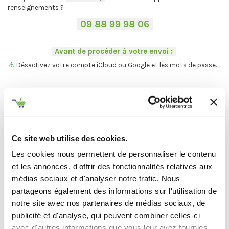
renseignements ?
-
09 88 99 98 06
-
.
-
Avant de procéder à votre envoi :
-
.
⚠
Désactivez votre compte iCloud ou Google et les mots de passe.
.
Vous ne trouvez pas votre Mac ?
On vous explique la procédure en
deux étapes :
C'est par ici
.
Ce site web utilise des cookies.
Les cookies nous permettent de personnaliser le contenu
Et maintenant... ♫
et les annonces, d'offrir des fonctionnalités relatives aux
médias sociaux et d'analyser notre trafic. Nous
Définir l'état de votre produit
partageons également des informations sur l'utilisation de
notre site avec nos partenaires de médias sociaux, de
-
Avant de procéder à votre envoi :
-
publicité et d'analyse, qui peuvent combiner celles-ci
avec d'autres informations que vous leur avez fournies