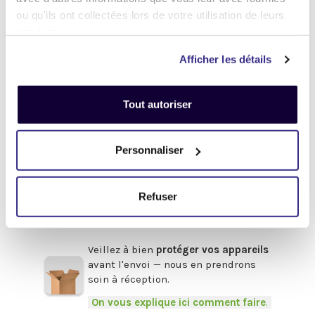
.
ou qu'ils ont collectées lors de votre utilisation de leurs
Désactivez
votre compte
iCloud
services.
(iPhone, iPad, iMac) ou
Google
(Android)
Afficher les détails
Enlevez
tous les mots de passe
(valable pour tous les appareils).
Tout autoriser
Pour obtenir de l'aide,
cliquez-ici
.
Afin de bénéficier du meilleur prix,
Personnaliser
pensez à fournir les accessoires
d'origine
en votre possession :
Refuser
Boîte, chargeur, câbles, souris,
clavier, facture etc.
.
Veillez à bien
protéger vos appareils
avant l'envoi — nous en prendrons
soin à réception.
-
On vous explique ici comment faire
.
-