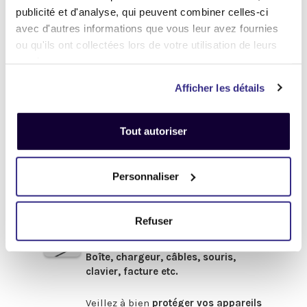
Définir l'état de votre produit
publicité et d'analyse, qui peuvent combiner celles-ci
avec d'autres informations que vous leur avez fournies
-
Avant de procéder à votre envoi :
-
ou qu'ils ont collectées lors de votre utilisation de leurs
services.
.
Désactivez
votre compte
iCloud
Afficher les détails
(iPhone, iPad, iMac) ou
Google
(Android)
Tout autoriser
Enlevez
tous les mots de passe
(valable pour tous les appareils).
Pour obtenir de l'aide,
cliquez-ici
Personnaliser
.
Afin de bénéficier du meilleur prix,
pensez à fournir les accessoires
Refuser
d'origine
en votre possession :
Boîte, chargeur, câbles, souris,
clavier, facture etc.
.
Veillez à bien
protéger vos appareils