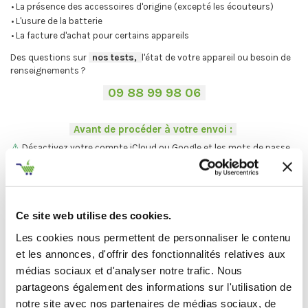
• La présence des accessoires d'origine (excepté les écouteurs)
• L'usure de la batterie
• La facture d'achat pour certains appareils
Des questions sur
-
nos tests,
-,
l'état de votre appareil ou besoin de
renseignements ?
-
09 88 99 98 06
-
.
-
Avant de procéder à votre envoi :
-
.
⚠
Désactivez votre compte iCloud ou Google et les mots de passe.
.
Vous ne trouvez pas votre Mac ?
On vous explique la procédure en
deux étapes :
Ce site web utilise des cookies.
C'est par ici
.
Les cookies nous permettent de personnaliser le contenu
et les annonces, d'offrir des fonctionnalités relatives aux
médias sociaux et d'analyser notre trafic. Nous
Et maintenant... ♫
partageons également des informations sur l'utilisation de
notre site avec nos partenaires de médias sociaux, de