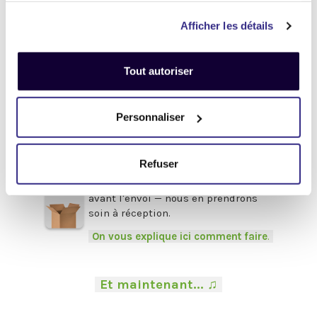
Enlevez
tous les mots de passe
Afficher les détails
(valable pour tous les appareils).
Pour obtenir de l'aide,
cliquez-ici
.
Tout autoriser
Afin de bénéficier du meilleur prix,
pensez à fournir les accessoires
d'origine
en votre possession :
Personnaliser
Boîte, chargeur, câbles, souris,
clavier, facture etc.
Refuser
.
Veillez à bien
protéger vos appareils
avant l'envoi — nous en prendrons
soin à réception.
-
On vous explique ici comment faire
.
-
.
-
Et maintenant... ♫
-
.