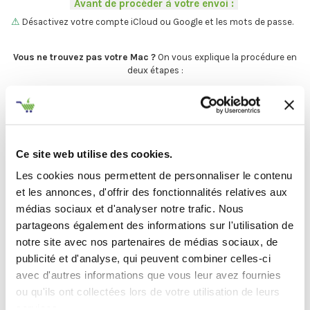
-
Avant de procéder à votre envoi :
-
.
⚠
Désactivez votre compte iCloud ou Google et les mots de passe.
.
Vous ne trouvez pas votre Mac ?
On vous explique la procédure en
deux étapes :
C'est par ici
.
Ce site web utilise des cookies.
Et maintenant... ♫
Les cookies nous permettent de personnaliser le contenu
Définir l'état de votre produit
et les annonces, d'offrir des fonctionnalités relatives aux
médias sociaux et d'analyser notre trafic. Nous
-
Avant de procéder à votre envoi :
-
partageons également des informations sur l'utilisation de
notre site avec nos partenaires de médias sociaux, de
.
publicité et d'analyse, qui peuvent combiner celles-ci
Désactivez
votre compte
iCloud
avec d'autres informations que vous leur avez fournies
(iPhone, iPad, iMac) ou
Google
ou qu'ils ont collectées lors de votre utilisation de leurs
(Android)
services.