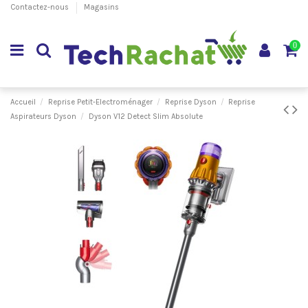
Contactez-nous
Magasins
0
Accueil
Reprise Petit-Electroménager
Reprise Dyson
Reprise
Aspirateurs Dyson
Dyson V12 Detect Slim Absolute