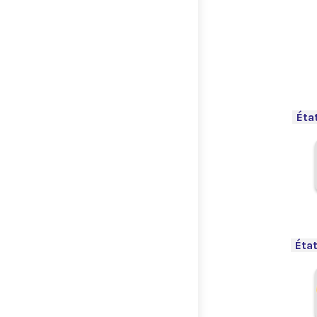
.
-
Éta
.
-
État