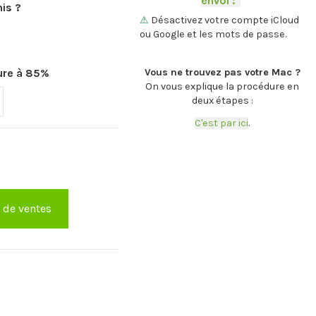
envoi :
-
.
is ?
⚠
Désactivez votre compte iCloud
ou Google et les mots de passe.
.
Vous ne trouvez pas votre Mac ?
eure à 85%
On vous explique la procédure en
deux étapes :
C'est par ici
.
e de ventes