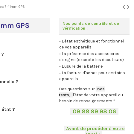
ies 7 41mm GPS
Nos points de contrôle et de
41mm GPS
vérification :
• L'état esthétique et fonctionnel
de vos appareils
 ?
• La présence des accessoires
d'origine (excepté les écouteurs)
• L'usure de la batterie
• La facture d'achat pour certains
appareils
nnelle ?
Des questions sur
-
nos
tests,
-,
l'état de votre appareil ou
besoin de renseignements ?
 état ?
-
09 88 99 98 06
-
.
-
Avant de procéder à votre