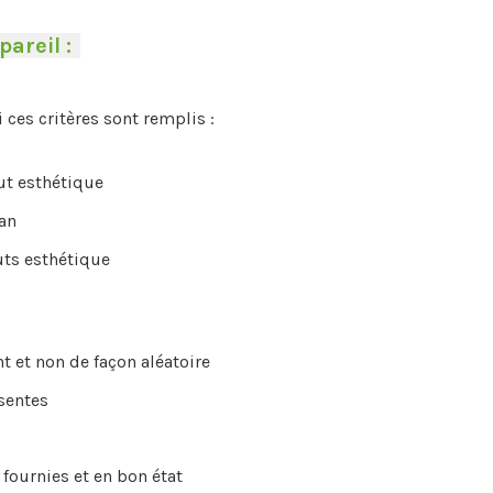
pareil :
-
i ces critères sont remplis :
aut esthétique
an
uts esthétique
t et non de façon aléatoire
ésentes
 fournies et en bon état