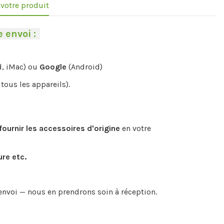
e votre produit
 envoi :
-
d, iMac) ou
Google
(Android)
tous les appareils).
fournir les accessoires d'origine
en votre
ure etc.
envoi — nous en prendrons soin à réception.