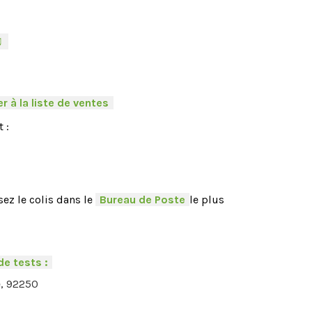
♫
-
r à la liste de ventes
.
 :
ez le colis dans le
-
Bureau de Poste
-
le plus
de tests :
-
e, 92250