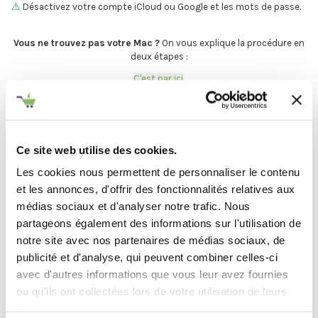
⚠
Désactivez votre compte iCloud ou Google et les mots de passe.
.
Vous ne trouvez pas votre Mac ?
On vous explique la procédure en
deux étapes :
C'est par ici
.
Et maintenant... ♫
Ce site web utilise des cookies.
Définir l'état de votre produit
Les cookies nous permettent de personnaliser le contenu
et les annonces, d'offrir des fonctionnalités relatives aux
médias sociaux et d'analyser notre trafic. Nous
-
Avant de procéder à votre envoi :
-
partageons également des informations sur l'utilisation de
.
notre site avec nos partenaires de médias sociaux, de
publicité et d'analyse, qui peuvent combiner celles-ci
Désactivez
votre compte
iCloud
avec d'autres informations que vous leur avez fournies
(iPhone, iPad, iMac) ou
Google
(Android)
ou qu'ils ont collectées lors de votre utilisation de leurs
services.
Enlevez
tous les mots de passe