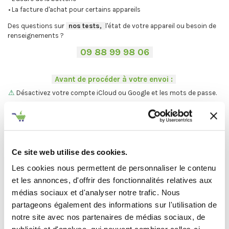
• La facture d'achat pour certains appareils
Des questions sur
-
nos tests,
-,
l'état de votre appareil ou besoin de
renseignements ?
-
09 88 99 98 06
-
.
-
Avant de procéder à votre envoi :
-
.
⚠
Désactivez votre compte iCloud ou Google et les mots de passe.
.
Vous ne trouvez pas votre Mac ?
On vous explique la procédure en
deux étapes :
C'est par ici
.
Ce site web utilise des cookies.
Les cookies nous permettent de personnaliser le contenu
et les annonces, d'offrir des fonctionnalités relatives aux
médias sociaux et d'analyser notre trafic. Nous
Et maintenant... ♫
partageons également des informations sur l'utilisation de
Définir l'état de votre produit
notre site avec nos partenaires de médias sociaux, de