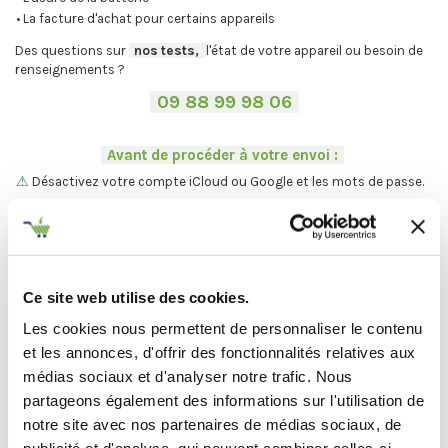
• La facture d'achat pour certains appareils
Des questions sur
-
nos tests,
-,
l'état de votre appareil ou besoin de
renseignements ?
-
09 88 99 98 06
-
.
-
Avant de procéder à votre envoi :
-
.
⚠
Désactivez votre compte iCloud ou Google et les mots de passe.
.
Vous ne trouvez pas votre Mac ?
On vous explique la procédure en
deux étapes :
C'est par ici
.
Ce site web utilise des cookies.
Les cookies nous permettent de personnaliser le contenu
et les annonces, d'offrir des fonctionnalités relatives aux
médias sociaux et d'analyser notre trafic. Nous
Et maintenant... ♫
partageons également des informations sur l'utilisation de
Définir l'état de votre produit
notre site avec nos partenaires de médias sociaux, de