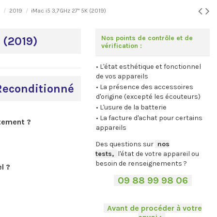
m
2019
iMac i5 3,7GHz 27" 5K (2019)
Nos points de contrôle et de
 (2019)
vérification :
• L'état esthétique et fonctionnel
de vos appareils
Reconditionné
• La présence des accessoires
d'origine (excepté les écouteurs)
• L'usure de la batterie
• La facture d'achat pour certains
tement ?
appareils
Des questions sur
-
nos
tests,
-,
l'état de votre appareil ou
besoin de renseignements ?
l ?
-
09 88 99 98 06
-
.
-
Avant de procéder à votre