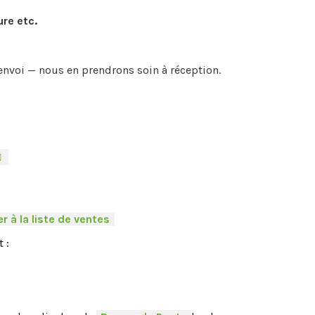
ure etc.
envoi — nous en prendrons soin à réception.
♫
-
r à la liste de ventes
.
 :