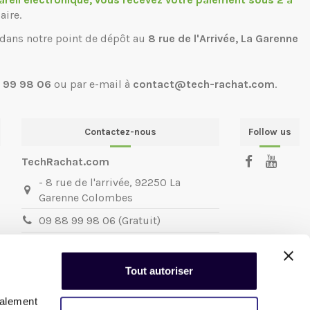
aire.
 dans notre point de dépôt au
8 rue de l'Arrivée, La Garenne
 99 98 06
ou par e-mail à
contact@tech-rachat.com
.
Contactez-nous
Follow us
TechRachat.com
- 8 rue de l'arrivée, 92250 La
Garenne Colombes
09 88 99 98 06 (Gratuit)
contact@techrachat.com
TechRachat.com
la reprise de votre
Tout autoriser
matériel informatique et mobile.
Nous sommes joignables du
Mardi au
galement