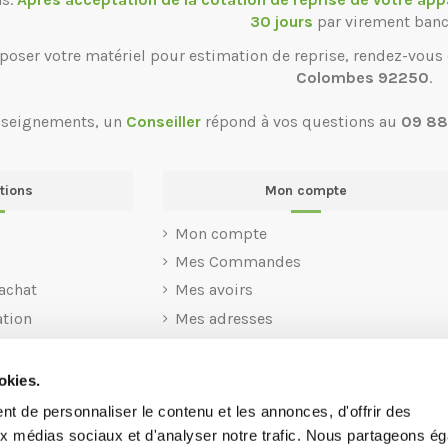
30 jours
par virement banc
poser votre matériel pour estimation de reprise, rendez-vous
Colombes 92250
.
nseignements, un
Conseiller
répond à vos questions au
09 88
tions
Mon compte
Mon compte
Mes Commandes
achat
Mes avoirs
ation
Mes adresses
Mes informations personnelles
Mes codes Avantages
okies.
t de personnaliser le contenu et les annonces, d'offrir des
aux médias sociaux et d'analyser notre trafic. Nous partageons é