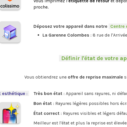
Vous imprimez l'
étiquette de retour
et dépos
proche.
.
Déposez votre appareil dans notre
-
Centre 
La Garenne Colombes
: 8 rue de l'Arrivé
-
Définir l'état de votre ap
.
Vous obtiendrez une
offre de reprise maximale
s
.
t esthétique
:
-
Très bon état
: Appareil sans rayures, ni déf
Bon état
: Rayures légères possibles hors écr
État correct
: Rayures visibles et légers défa
Meilleur est l'état et plus la reprise est élevée