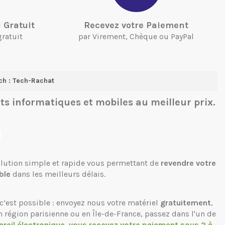
 Gratuit
Recevez votre Paiement
gratuit
par Virement, Chèque ou PayPal
ch : Tech-Rachat
ts informatiques et mobiles
au meilleur prix.
solution simple et rapide vous permettant de
revendre votre
ble
dans les meilleurs délais.
c’est possible : envoyez nous votre matériel
gratuitement
,
n région parisienne ou en Île-de-France, passez dans l'un de
areil électronique, vous recevez votre paiement sous 2 à