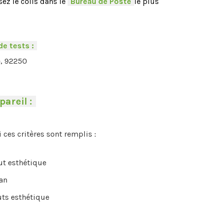
ez le colis dans le
-
Bureau de Poste
-
le plus
de tests :
-
e, 92250
pareil :
-
i ces critères sont remplis :
aut esthétique
an
uts esthétique