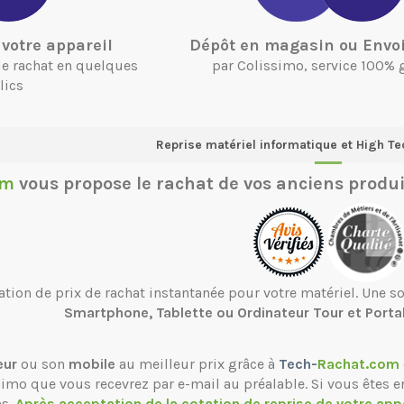
votre appareil
Dépôt en magasin ou Envoi
 de rachat en quelques
par Colissimo, service 100% 
lics
Reprise matériel informatique et High Te
om
vous propose le
rachat de vos anciens produi
ation de prix de rachat instantanée pour votre matériel. Une 
Smartphone, Tablette ou Ordinateur Tour et Porta
eur
ou son
mobile
au meilleur prix grâce à
Tech-
Rachat.com
ssimo que vous recevrez par e-mail au préalable. Si vous êtes e
ns.
Après acceptation de la cotation de reprise de votre app