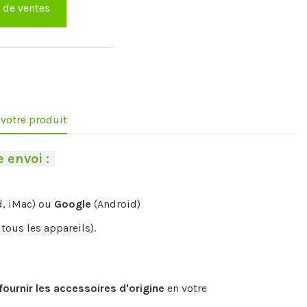
e de ventes
e votre produit
 envoi :
-
d, iMac) ou
Google
(Android)
tous les appareils).
fournir les accessoires d'origine
en votre