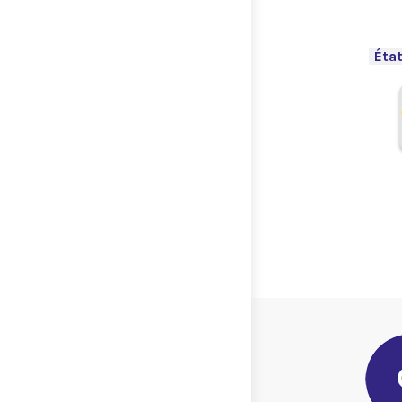
.
-
État
.