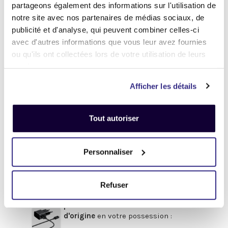
partageons également des informations sur l'utilisation de
notre site avec nos partenaires de médias sociaux, de
Et maintenant... ♫
publicité et d'analyse, qui peuvent combiner celles-ci
Définir l'état de votre produit
avec d'autres informations que vous leur avez fournies
ou qu'ils ont collectées lors de votre utilisation de leurs
services.
-
Avant de procéder à votre envoi :
-
Afficher les détails
.
Désactivez
votre compte
iCloud
(iPhone, iPad, iMac) ou
Google
Tout autoriser
(Android)
Enlevez
tous les mots de passe
Personnaliser
(valable pour tous les appareils).
Pour obtenir de l'aide,
cliquez-ici
.
Refuser
Afin de bénéficier du meilleur prix,
pensez à fournir les accessoires
d'origine
en votre possession :