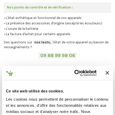
Nos points de contrôle et de vérification :
• L'état esthétique et fonctionnel de vos appareils
• La présence des accessoires d'origine (excepté les écouteurs)
• L'usure de la batterie
• La facture d'achat pour certains appareils
Des questions sur
-
nos tests,
-,
l'état de votre appareil ou besoin de
renseignements ?
-
09 88 99 98 06
-
.
-
Avant de procéder à votre envoi :
-
.
⚠
Désactivez votre compte iCloud ou Google et les mots de passe.
.
Vous ne trouvez pas votre Mac ?
On vous explique la procédure en
Ce site web utilise des cookies.
deux étapes :
Les cookies nous permettent de personnaliser le contenu
C'est par ici
.
et les annonces, d'offrir des fonctionnalités relatives aux
médias sociaux et d'analyser notre trafic. Nous