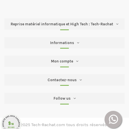
Reprise matériel informatique et High Tech : Tech-Rachat
Informations
Mon compte
Contactez-nous
Follow us
9
/10
2016 → 2025 Tech-Rachat.com tous droits réservés
205 AVIS