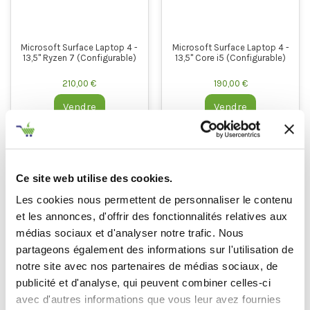
Microsoft Surface Laptop 4 -
Microsoft Surface Laptop 4 -
13,5" Ryzen 7 (Configurable)
13,5" Core i5 (Configurable)
210,00 €
190,00 €
Vendre
Vendre
Reprise Microsoft Surface Laptop 4 – Obtenez
Ce site web utilise des cookies.
la Meilleure Offre pour votre Appareil
Les cookies nous permettent de personnaliser le contenu
Vous possédez un Microsoft Surface Laptop que vous n’utilisez plus ou que vous
et les annonces, d'offrir des fonctionnalités relatives aux
souhaitez remplacer par une version plus récente ? Chez TechRachat, nous vous
proposons une solution simple, rapide et avantageuse pour la reprise de votre
médias sociaux et d'analyser notre trafic. Nous
Microsoft Surface Laptop 4, toutes générations confondues. Que ce soit pour une
partageons également des informations sur l'utilisation de
revente ou un recyclage, nous vous garantissons une estimation au meilleur prix,
notre site avec nos partenaires de médias sociaux, de
un processus transparent et un paiement sécurisé.
publicité et d'analyse, qui peuvent combiner celles-ci
Pourquoi Revendre votre Microsoft Surface Laptop
avec d'autres informations que vous leur avez fournies
4 avec TechRachat ?