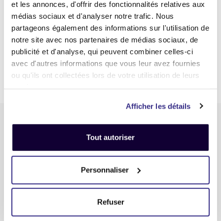
rapidement.
et les annonces, d'offrir des fonctionnalités relatives aux
médias sociaux et d'analyser notre trafic. Nous
Revendre son Xiaomi Redmi Note 8 rapide grâce à
partageons également des informations sur l'utilisation de
une cotation instantanée
notre site avec nos partenaires de médias sociaux, de
Rachat Xiaomi Redmi Note 8 : Un paiement sous 48-
72H
publicité et d'analyse, qui peuvent combiner celles-ci
Une solution respectueuse de l'environnement pour
avec d'autres informations que vous leur avez fournies
la reprise ou le recyclage de votre smartphone.
ou qu'ils ont collectées lors de votre utilisation de leurs
services.
Afficher les détails
Tout autoriser
Personnaliser
Reprise matériel informatique et High Tech : Tech-Rachat
Refuser
Informations