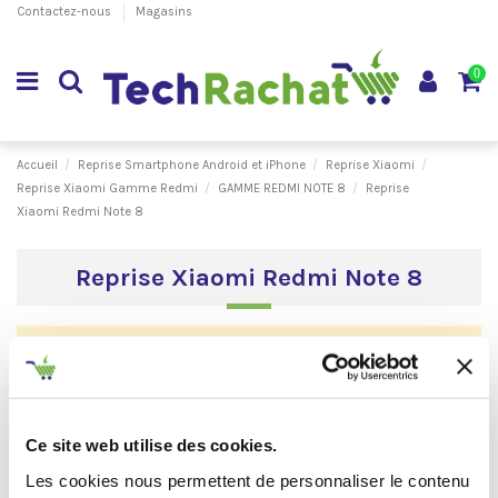
Contactez-nous
Magasins
0
Accueil
Reprise Smartphone Android et iPhone
Reprise Xiaomi
Reprise Xiaomi Gamme Redmi
GAMME REDMI NOTE 8
Reprise
Xiaomi Redmi Note 8
Reprise Xiaomi Redmi Note 8
Aucun produit disponible pour le moment
Reprise Xiaomi Redmi Note 8 au meilleur prix
via tech-rachat.com.
Ce site web utilise des cookies.
Rachat Xiaomi Redmi Note 8 simplement et
Les cookies nous permettent de personnaliser le contenu