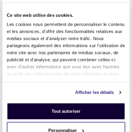
Ce site web utilise des cookies.
Les cookies nous permettent de personnaliser le contenu
et les annonces, d'offrir des fonctionnalités relatives aux
Microsoft Surface Go 2 Intel
Pentium
médias sociaux et d'analyser notre trafic. Nous
partageons également des informations sur l'utilisation de
Tarification après estimation
notre site avec nos partenaires de médias sociaux, de
0,00 €
publicité et d'analyse, qui peuvent combiner celles-ci
Vendre
avec d'autres informations que vous leur avez fournies
ou qu'ils ont collectées lors de votre utilisation de leurs
services.
Reprise Microsoft Surface Go – Obtenez la
Afficher les détails
Meilleure Offre pour votre Appareil
Vous possédez un Microsoft Surface Go que vous n’utilisez
plus ou que vous souhaitez remplacer par une version plus
Tout autoriser
récente ? Chez TechRachat, nous vous proposons une
solution simple, rapide et avantageuse pour la reprise de
votre Microsoft Surface Go, toutes générations confondues.
Personnaliser