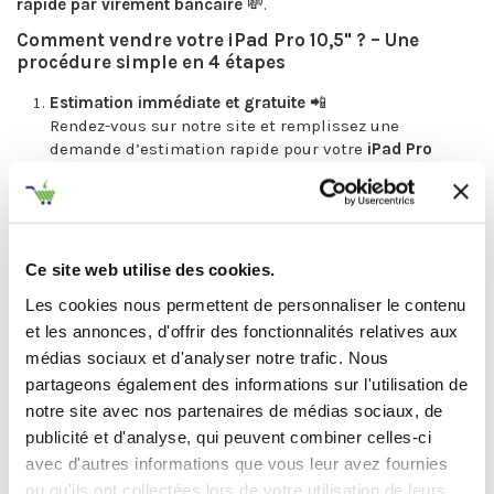
rapide par virement bancaire
💸.
Comment vendre votre iPad Pro 10,5" ? – Une
procédure simple en 4 étapes
Estimation immédiate et gratuite
📲
Rendez-vous sur notre site et remplissez une
demande d’estimation rapide pour votre
iPad Pro
10,5"
. En quelques clics, recevez une
offre
personnalisée
selon les caractéristiques et l’état de
votre tablette.
Envoi sécurisé ou dépôt local
📦
Une fois l’offre acceptée, vous pouvez expédier votre
Ce site web utilise des cookies.
iPad Pro 10,5 pouces
gratuitement en utilisant notre
Les cookies nous permettent de personnaliser le contenu
étiquette Colissimo prépayée
ou le déposer dans
et les annonces, d'offrir des fonctionnalités relatives aux
notre point de dépôt en région parisienne. L’envoi est
médias sociaux et d'analyser notre trafic. Nous
sécurisé pour garantir la protection de votre appareil
durant le transport.
partageons également des informations sur l'utilisation de
Diagnostic professionnel
🔍
notre site avec nos partenaires de médias sociaux, de
À la réception de votre
iPad Pro 10,5"
, nos techniciens
publicité et d'analyse, qui peuvent combiner celles-ci
réalisent un
diagnostic minutieux
pour vérifier l'état
avec d'autres informations que vous leur avez fournies
de l'écran, de la batterie et des autres composants
ou qu'ils ont collectées lors de votre utilisation de leurs