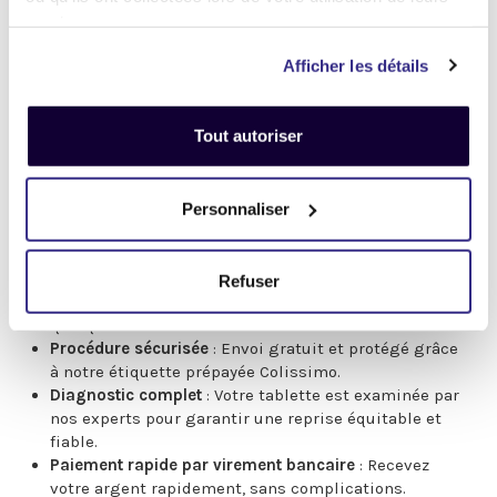
essentiels. Cette étape garantit la fiabilité de
services.
l’estimation et assure une reprise transparente et
juste.
Afficher les détails
Paiement rapide par virement bancaire
💰
Après validation de l’état de votre appareil, le
paiement est effectué rapidement via virement
Tout autoriser
bancaire, vous permettant de profiter de votre argent
sans attendre 🏦.
Personnaliser
Pourquoi choisir TechRachat pour la reprise de
votre iPad Pro 10,5" ?
Estimation gratuite et rapide
: Obtenez une offre sans
Refuser
engagement pour votre iPad Pro en seulement
quelques clics.
Procédure sécurisée
: Envoi gratuit et protégé grâce
à notre étiquette prépayée Colissimo.
Diagnostic complet
: Votre tablette est examinée par
nos experts pour garantir une reprise équitable et
fiable.
Paiement rapide par virement bancaire
: Recevez
votre argent rapidement, sans complications.