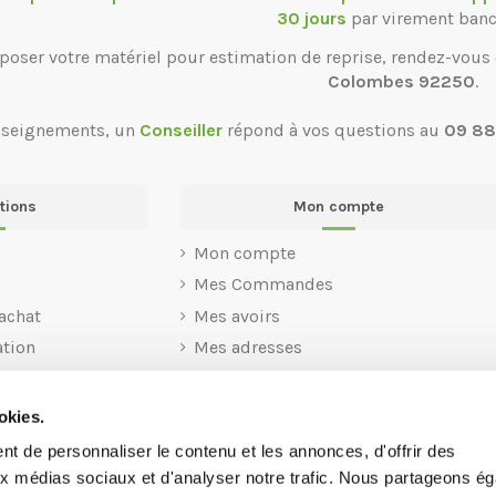
30 jours
par virement banc
poser votre matériel pour estimation de reprise, rendez-vous
Colombes 92250
.
nseignements, un
Conseiller
répond à vos questions au
09 88
tions
Mon compte
Mon compte
Mes Commandes
achat
Mes avoirs
ation
Mes adresses
Mes informations personnelles
Mes codes Avantages
okies.
t de personnaliser le contenu et les annonces, d'offrir des
aux médias sociaux et d'analyser notre trafic. Nous partageons é