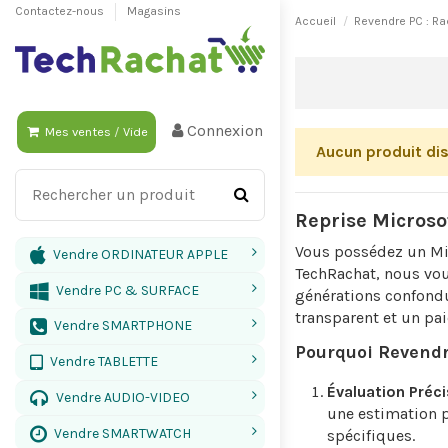
Contactez-nous
Magasins
Accueil
Revendre PC : Ra
Connexion
Mes ventes
/
Vide
Aucun produit di
Reprise Microso
Vous possédez un Mic
Vendre ORDINATEUR APPLE
TechRachat, nous vou
Vendre PC & SURFACE
générations confondu
transparent et un pa
Vendre SMARTPHONE
Pourquoi Revendr
Vendre TABLETTE
Évaluation Préci
Vendre AUDIO-VIDEO
une estimation p
Vendre SMARTWATCH
spécifiques.