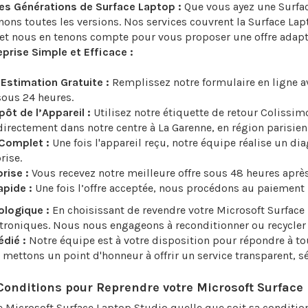
es Générations de Surface Laptop :
Que vous ayez une Surfac
nons toutes les versions. Nos services couvrent la Surface Lap
, et nous en tenons compte pour vous proposer une offre adapt
prise Simple et Efficace :
stimation Gratuite :
Remplissez notre formulaire en ligne av
sous 24 heures.
ôt de l’Appareil :
Utilisez notre étiquette de retour Colissi
irectement dans notre centre à La Garenne, en région parisien
Complet :
Une fois l'appareil reçu, notre équipe réalise un dia
prise.
rise :
Vous recevez notre meilleure offre sous 48 heures après
pide :
Une fois l’offre acceptée, nous procédons au paiement 
logique :
En choisissant de revendre votre Microsoft Surface
troniques. Nous nous engageons à reconditionner ou recycler 
édié :
Notre équipe est à votre disposition pour répondre à t
mettons un point d'honneur à offrir un service transparent, sé
Conditions pour Reprendre votre Microsoft Surface 
 Microsoft Surface Laptop Studio quelle que soit sa condition