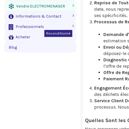
Reprise de Tout
Vendre ELECTROMENAGER
date, nous repre
ses spécificités
Informations & Contact
Processus de Re
Professionnels
Reconditionné
Demande d'E
Acheter
estimation 
Envoi ou Dép
Blog
déposez-le d
Diagnostic 
l'offre de re
Offre de Rep
Paiement Ra
Engagement Éco
des déchets élec
Service Client D
processus. Nous 
Quelles Sont les 
Nous reprenons votre