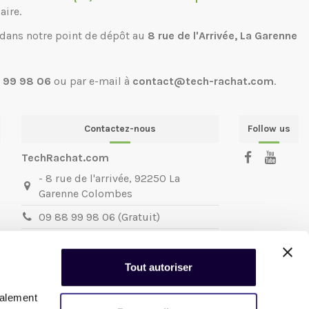
aire.
 dans notre point de dépôt au
8 rue de l'Arrivée, La Garenne
 99 98 06
ou par e-mail à
contact@tech-rachat.com
.
Contactez-nous
Follow us
TechRachat.com
- 8 rue de l'arrivée, 92250 La
Garenne Colombes
09 88 99 98 06 (Gratuit)
contact@techrachat.com
TechRachat.com
la reprise de votre
Tout autoriser
matériel informatique et mobile.
Nous sommes joignables du
Mardi au
galement
Vendredi
: