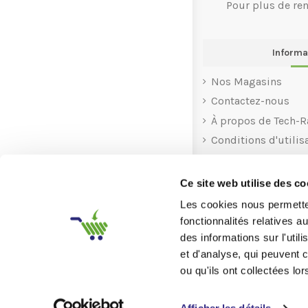
Pour plus de re
Informa
Nos Magasins
Contactez-nous
À propos de Tech-R
Conditions d'utilis
Rachat
Recyclage
Ce site web utilise des co
Aide
Les cookies nous permetten
fonctionnalités relatives 
des informations sur l'util
et d'analyse, qui peuvent 
ou qu'ils ont collectées lor
9
/10
205 AVIS