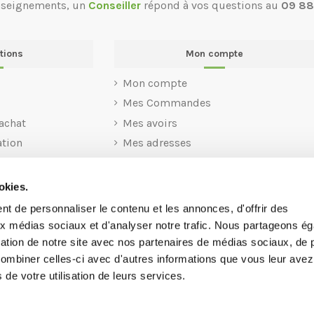
nseignements, un
Conseiller
répond à vos questions au
09 88
tions
Mon compte
Mon compte
Mes Commandes
achat
Mes avoirs
ation
Mes adresses
Mes informations personnelles
Mes codes Avantages
okies.
t de personnaliser le contenu et les annonces, d'offrir des
aux médias sociaux et d'analyser notre trafic. Nous partageons é
isation de notre site avec nos partenaires de médias sociaux, de p
combiner celles-ci avec d'autres informations que vous leur avez
s de votre utilisation de leurs services.