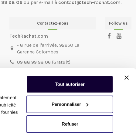
 99 98 06
ou par e-mail à
contact@tech-rachat.com
.
Contactez-nous
Follow us
TechRachat.com
- 8 rue de l'arrivée, 92250 La
Garenne Colombes
09 88 99 98 06 (Gratuit)
contact@techrachat.com
TechRachat.com
la reprise de votre
Tout autoriser
matériel informatique et mobile.
Nous sommes joignables du
Mardi au
galement
Vendredi
:
Personnaliser
ublicité
de 11h à 13h et de 14h30 à 18h
 fournies
Refuser